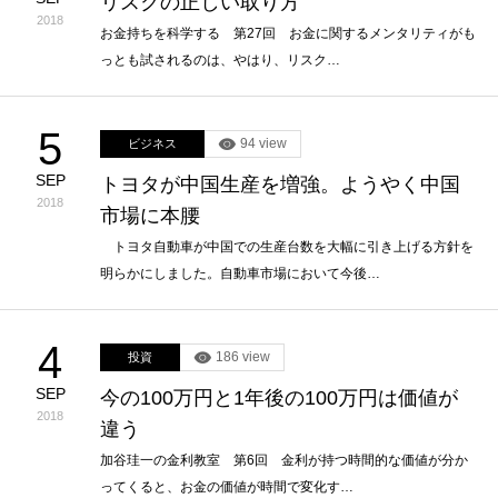
リスクの正しい取り方
2018
お金持ちを科学する 第27回 お金に関するメンタリティがも
っとも試されるのは、やはり、リスク…
5
94 view
ビジネス
SEP
トヨタが中国生産を増強。ようやく中国
2018
市場に本腰
トヨタ自動車が中国での生産台数を大幅に引き上げる方針を
明らかにしました。自動車市場において今後…
4
186 view
投資
SEP
今の100万円と1年後の100万円は価値が
2018
違う
加谷珪一の金利教室 第6回 金利が持つ時間的な価値が分か
ってくると、お金の価値が時間で変化す…