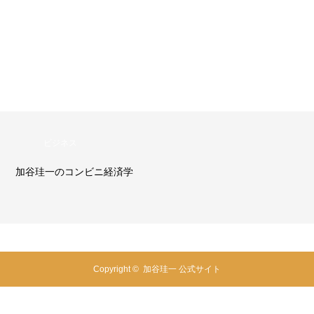
ビジネス
加谷珪一のコンビニ経済学
Copyright ©
加谷珪一 公式サイト