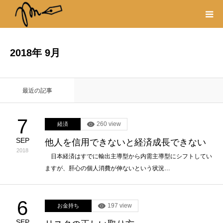
プロフィール
2018年 9月
書籍
最近の記事
著作権・リンク
7
260 view
経済
取材や出演の依頼
SEP
他人を信用できないと経済成長できない
2018
日本経済はすでに輸出主導型から内需主導型にシフトしてい
ますが、肝心の個人消費が伸ないという状況…
6
197 view
お金持ち
SEP