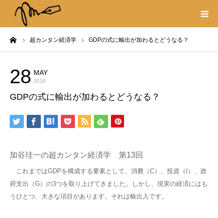
ーム
超カンタン経済学
GDPの式に輸出が加わるとどうなる？
プロフィール
書籍
28
MAY
超カンタン経済学
2018
GDPの式に輸出が加わるとどうなる？
著作権・リンク
取材や出演の依頼
加谷珪一の超カンタン経済学 第13回
これまではGDPを構成する要素として、消費（C）、投資（I）、政
府支出（G）の3つを取り上げてきました。しかし、現実の経済にはも
うひとつ、大きな項目があります。それは輸出入です。