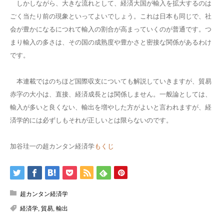
しかしながら、大きな流れとして、経済大国が輸入を拡大するのは
ごく当たり前の現象といってよいでしょう。これは日本も同じで、社
会が豊かになるにつれて輸入の割合が高まっていくのが普通です。つ
まり輸入の多さは、その国の成熟度や豊かさと密接な関係があるわけ
です。
本連載ではのちほど国際収支についても解説していきますが、貿易
赤字の大小は、直接、経済成長とは関係しません。一般論としては、
輸入が多いと良くない、輸出を増やした方がよいと言われますが、経
済学的には必ずしもそれが正しいとは限らないのです。
加谷珪一の超カンタン経済学
もくじ
超カンタン経済学
経済学
,
貿易
,
輸出