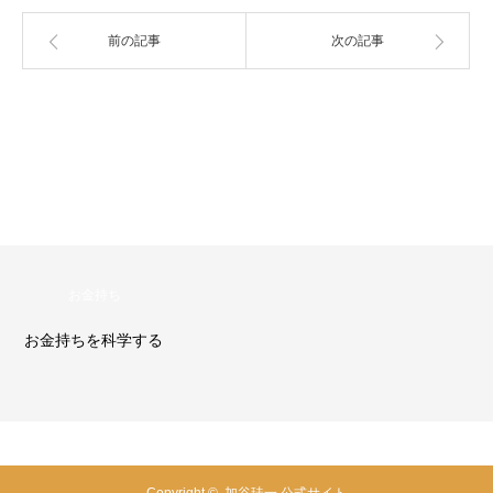
前の記事
次の記事
超カンタン
する
加谷珪一の超カ
Copyright ©
加谷珪一 公式サイト