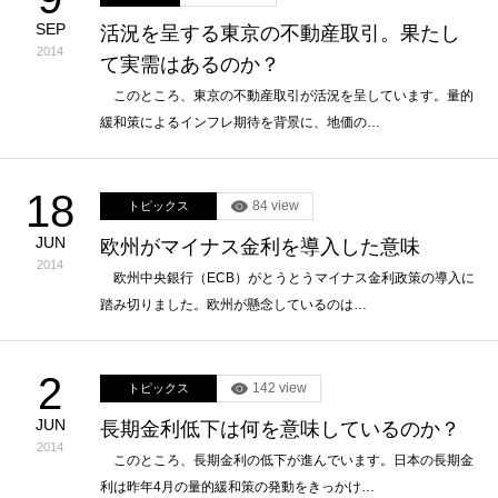
SEP
活況を呈する東京の不動産取引。果たし
2014
て実需はあるのか？
このところ、東京の不動産取引が活況を呈しています。量的
緩和策によるインフレ期待を背景に、地価の…
18
84 view
トピックス
JUN
欧州がマイナス金利を導入した意味
2014
欧州中央銀行（ECB）がとうとうマイナス金利政策の導入に
踏み切りました。欧州が懸念しているのは…
2
142 view
トピックス
JUN
長期金利低下は何を意味しているのか？
2014
このところ、長期金利の低下が進んでいます。日本の長期金
利は昨年4月の量的緩和策の発動をきっかけ…