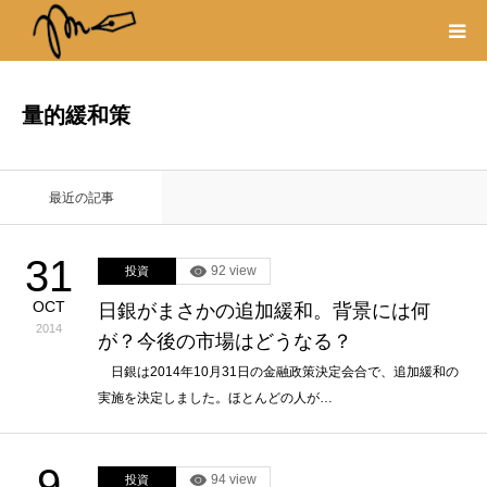
プロフィール
量的緩和策
書籍
最近の記事
著作権・リンク
31
92 view
投資
取材や出演の依頼
OCT
日銀がまさかの追加緩和。背景には何
2014
が？今後の市場はどうなる？
日銀は2014年10月31日の金融政策決定会合で、追加緩和の
実施を決定しました。ほとんどの人が…
9
94 view
投資