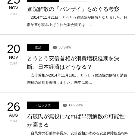
NOV
衆院解散の「バンザイ」をめぐる考察
2014
2014年11月21日、とうとう衆議院が解散となりました。解
散詔書が読み上げられた本会議では、…
20
50 view
政治
NOV
とうとう安倍首相が消費増税延期を決
2014
断。日本経済はどうなる？
安倍首相が2014年11月18日、とうとう衆議院の解散と消費
増税の延期を表明しました。来年以降…
26
146 view
トピックス
AUG
石破氏が無役になれば早期解散の可能性
2014
が高まる
自民党の石破幹事長が、安倍首相が求める安全保障担当相を