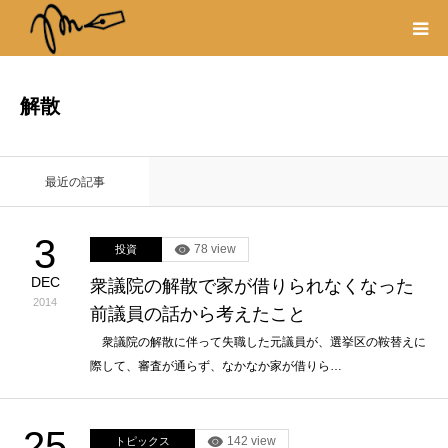
プロフィール
解散
書籍
最近の記事
著作権・リンク
3
78 view
投資
取材や出演の依頼
DEC
衆議院の解散で家が借りられなくなった
2014
前議員の話から考えたこと
衆議院の解散に伴って失職した元議員が、選挙区の鞍替えに
際して、審査が通らず、なかなか家が借りら…
25
142 view
トピックス