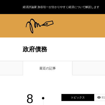
経済評論家 加谷珪一が分かりやすく経済について解説します
政府債務
最近の記事
8
トピックス
81