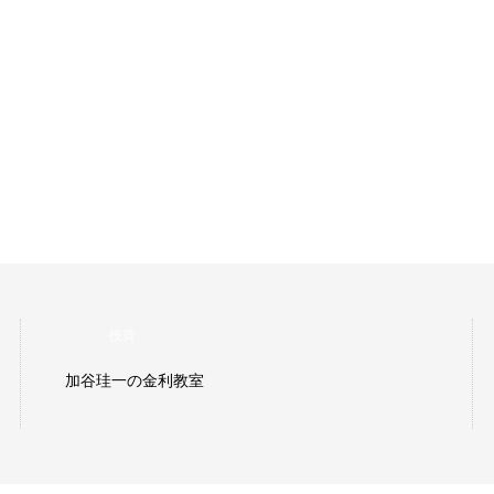
投資
加谷珪一の金利教室