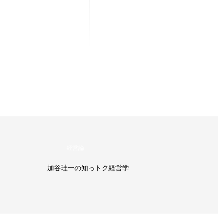
経営論
加谷珪一の知っトク経営学