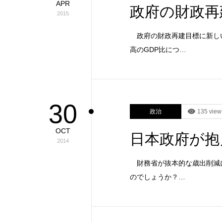
APR
政府の財政再
2015
政府の財政再建目標に新しい
高のGDP比につ…
30
政治
135 view
OCT
日本政府が抱
2014
財務省が抜本的な歳出削減に
のでしょうか？…