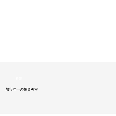
投資
加谷珪一の投資教室
加