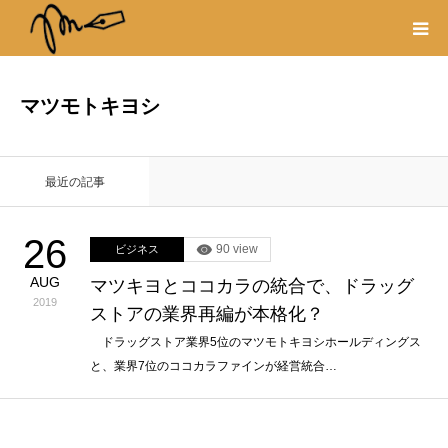
プロフィール
マツモトキヨシ
書籍
最近の記事
著作権・リンク
26
90 view
ビジネス
取材や出演の依頼
AUG
マツキヨとココカラの統合で、ドラッグ
2019
ストアの業界再編が本格化？
ドラッグストア業界5位のマツモトキヨシホールディングス
と、業界7位のココカラファインが経営統合…