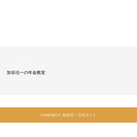
社会
加谷珪一の年金教室
Copyright ©
加谷珪一 公式サイト