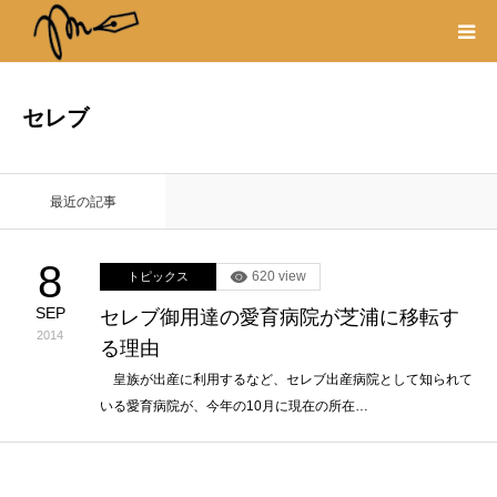
プロフィール
セレブ
書籍
最近の記事
著作権・リンク
8
620 view
トピックス
取材や出演の依頼
SEP
セレブ御用達の愛育病院が芝浦に移転す
2014
る理由
皇族が出産に利用するなど、セレブ出産病院として知られて
いる愛育病院が、今年の10月に現在の所在…