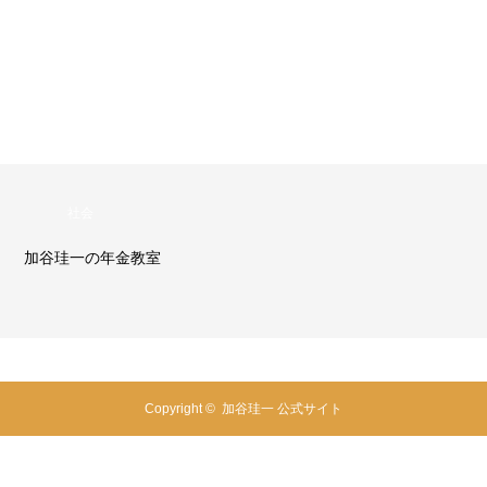
社会
加谷珪一の年金教室
Copyright ©
加谷珪一 公式サイト