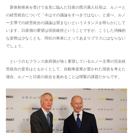
新体制発表を受けて会見に臨んだ日産の西川廣人社長は、ルノーと
の経営統合について「今はその議論をすべきではない」と述べ、ルノ
ー主導での経営統合の議論は望まないというスタンスを明らかにして
います。日産側の要望は現状維持ということですが、こうした消極的
な姿勢は少なくとも、同社の将来にとってあまりプラスにはならない
でしょう。
というのもフランス政府側が強く要望しているルノー主導の完全経
営統合の是非はともかくとして、自動車産業が置かれた現状を考えた
場合、ルノーと日産の統合を進めることは喫緊の課題だからです。