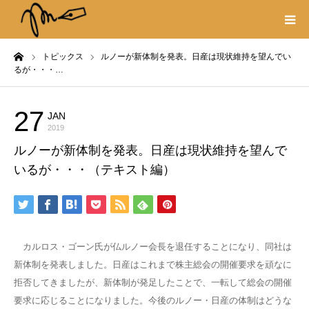
ーム
トピックス
ルノーが新体制を発表。日産は現状維持を望んでい
プロフィール
るが・・・…
書籍
27
JAN
トピックス
2019
著作権・リンク
ルノーが新体制を発表。日産は現状維持を望んで
いるが・・・（テキスト編）
取材や出演の依頼
カルロス・ゴーン氏が仏ルノー会長を退任することになり、同社は
新体制を発表しました。日産はこれまで株主総会の開催要求を頑なに
拒否してきましたが、新体制が発足したことで、一転して総会の開催
要求に応じることになりました。今後のルノー・日産の体制はどうな