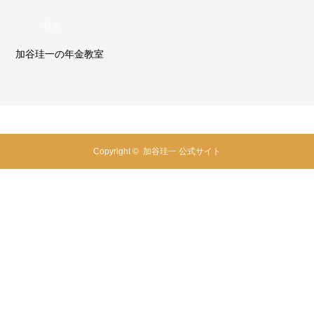
社会
加谷珪一の年金教室
Copyright ©
加谷珪一 公式サイト