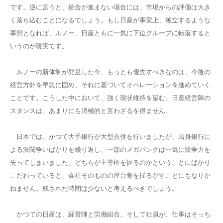
です。逆に言うと、統合が進まない場合には、市場からの評価は大き
く落ち込むことになるでしょう。もし日産が事実上、独立するような
事態となれば、ルノー、日産ともに一気に下位グループに転落すると
いうのが現実です。
ルノーの新体制が発足した今、もっとも優先すべきなのは、今後の
経営方針を早急に固め、それに基づいてオペレーションを進めていく
ことです。こうした中において、強く現状維持を望む、日産経営陣の
スタンスは、あまりにも消極的と言わざるを得ません。
日本では、かつて大手銀行が大型合併を行いましたが、出身銀行に
よる派閥争いばかりを繰り返し、一部のメガバンクは一気に競争力を
失ってしまいました。どちらが主導権を握るのかということにばかり
こだわっていると、会社そのものの屋台骨を揺るがすことにもなりか
ねません。残された時間は少ないと考えるべきでしょう。
かつての日産は、経営陣と労働組合、そして社員が、仕事はそっち