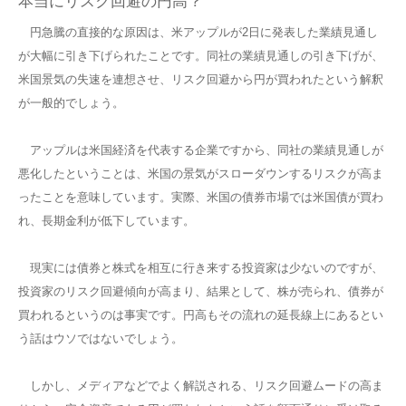
本当にリスク回避の円高？
円急騰の直接的な原因は、米アップルが2日に発表した業績見通し
が大幅に引き下げられたことです。同社の業績見通しの引き下げが、
米国景気の失速を連想させ、リスク回避から円が買われたという解釈
が一般的でしょう。
アップルは米国経済を代表する企業ですから、同社の業績見通しが
悪化したということは、米国の景気がスローダウンするリスクが高ま
ったことを意味しています。実際、米国の債券市場では米国債が買わ
れ、長期金利が低下しています。
現実には債券と株式を相互に行き来する投資家は少ないのですが、
投資家のリスク回避傾向が高まり、結果として、株が売られ、債券が
買われるというのは事実です。円高もその流れの延長線上にあるとい
う話はウソではないでしょう。
しかし、メディアなどでよく解説される、リスク回避ムードの高ま