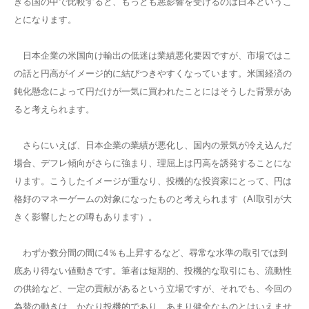
きる国の中で比較すると、もっとも悪影響を受けるのは日本というこ
とになります。
日本企業の米国向け輸出の低迷は業績悪化要因ですが、市場ではこ
の話と円高がイメージ的に結びつきやすくなっています。米国経済の
鈍化懸念によって円だけが一気に買われたことにはそうした背景があ
ると考えられます。
さらにいえば、日本企業の業績が悪化し、国内の景気が冷え込んだ
場合、デフレ傾向がさらに強まり、理屈上は円高を誘発することにな
ります。こうしたイメージが重なり、投機的な投資家にとって、円は
格好のマネーゲームの対象になったものと考えられます（AI取引が大
きく影響したとの噂もあります）。
わずか数分間の間に4％も上昇するなど、尋常な水準の取引では到
底あり得ない値動きです。筆者は短期的、投機的な取引にも、流動性
の供給など、一定の貢献があるという立場ですが、それでも、今回の
為替の動きは、かなり投機的であり、あまり健全なものとはいえませ