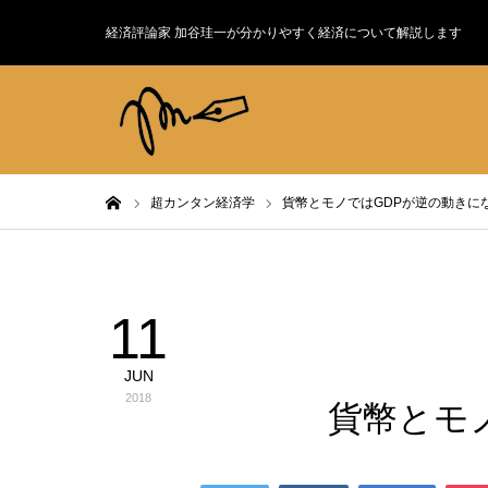
経済評論家 加谷珪一が分かりやすく経済について解説します
ホーム
超カンタン経済学
貨幣とモノではGDPが逆の動きに
11
超カンタン経済学
JUN
2018
貨幣とモ