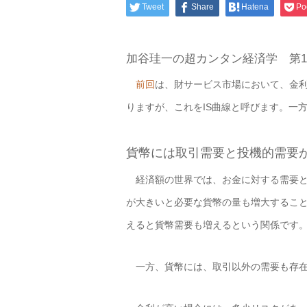
Tweet
Share
Hatena
Po
加谷珪一の超カンタン経済学 第1
前回
は、財サービス市場において、金利
りますが、これをIS曲線と呼びます。一
貨幣には取引需要と投機的需要
経済額の世界では、お金に対する需要と
が大きいと必要な貨幣の量も増大するこ
えると貨幣需要も増えるという関係です
一方、貨幣には、取引以外の需要も存在