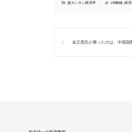
超カンタン経済学
LM曲線
,
経済
金正恩氏が乗ったのは、中国国
投資
加谷珪一の投資教室