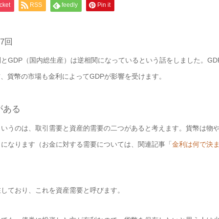
cket
RSS
feedly
Pin it
7回
とGDP（国内総生産）は逆相関になっているという話をしました。G
方、貨幣の市場も金利によってGDPが影響を受けます。
がある
いうのは、取引需要と資産的需要の二つがあると考えます。貨幣は物や
とになります（お金に対する需要については、関連記事「
金利は何で決
。
しており、これを資産需要と呼びます。