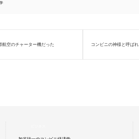
学
際航空のチャーター機だった
コンビニの神様と呼ばれ
ビジネス
加谷珪一のコンビニ経済学