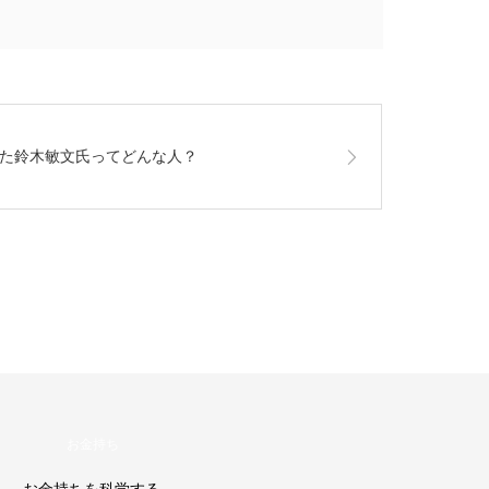
た鈴木敏文氏ってどんな人？
お金持ち
お金持ちを科学する
加