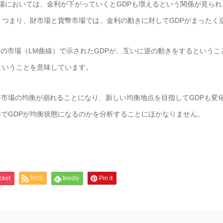
場においては、金利が下がっていくとGDPも増えるという関係が見られ
。つまり、財市場と貨幣市場では、金利の動きに対してGDPがまったく
の市場（LM曲線）で示されたGDPが、互いに逆の動きをするというこ
ということを意味しています。
市場の均衡が崩れることになり、新しい均衡地点を目指してGDPも変
でGDPが均衡状態になるのかを分析することにほかなりません。
cket
RSS
feedly
Pin it