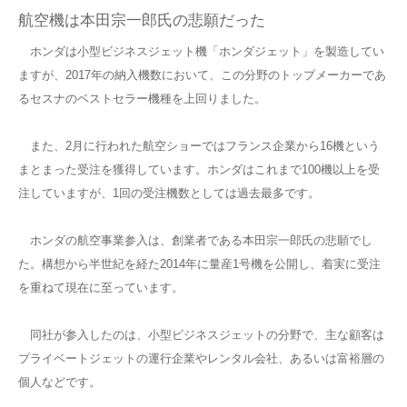
航空機は本田宗一郎氏の悲願だった
ホンダは小型ビジネスジェット機「ホンダジェット」を製造してい
ますが、2017年の納入機数において、この分野のトップメーカーであ
るセスナのベストセラー機種を上回りました。
また、2月に行われた航空ショーではフランス企業から16機という
まとまった受注を獲得しています。ホンダはこれまで100機以上を受
注していますが、1回の受注機数としては過去最多です。
ホンダの航空事業参入は、創業者である本田宗一郎氏の悲願でし
た。構想から半世紀を経た2014年に量産1号機を公開し、着実に受注
を重ねて現在に至っています。
同社が参入したのは、小型ビジネスジェットの分野で、主な顧客は
プライベートジェットの運行企業やレンタル会社、あるいは富裕層の
個人などです。