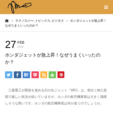
ーム
テクノロジー,
トピックス,
ビジネス
ホンダジェットが急上昇！
プロフィール
なぜうまくいったのか？
書籍
27
FEB
テクノロジー
2018
著作権・リンク
ホンダジェットが急上昇！なぜうまくいったの
か？
取材や出演の依頼
三菱重工が開発を進める日の丸ジェット「MRJ」は、相次ぐ納入延
期で厳しい状況が続いていますが、ホンダの航空機事業は大きく飛躍
しそうな勢いです。ホンダの航空機事業は何が違うのでしょうか。