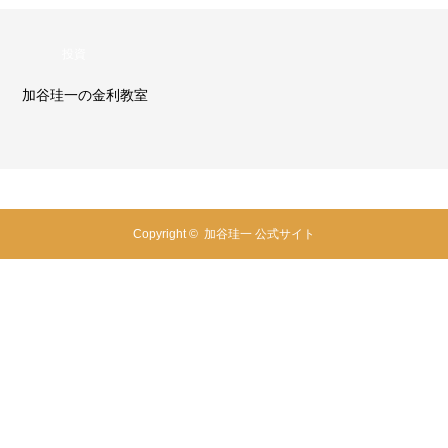
投資
加谷珪一の金利教室
Copyright ©
加谷珪一 公式サイト