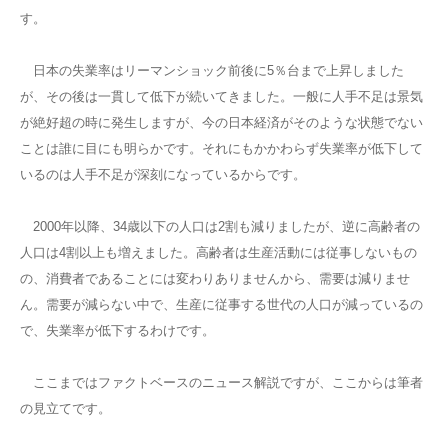
す。
日本の失業率はリーマンショック前後に5％台まで上昇しました
が、その後は一貫して低下が続いてきました。一般に人手不足は景気
が絶好超の時に発生しますが、今の日本経済がそのような状態でない
ことは誰に目にも明らかです。それにもかかわらず失業率が低下して
いるのは人手不足が深刻になっているからです。
2000年以降、34歳以下の人口は2割も減りましたが、逆に高齢者の
人口は4割以上も増えました。高齢者は生産活動には従事しないもの
の、消費者であることには変わりありませんから、需要は減りませ
ん。需要が減らない中で、生産に従事する世代の人口が減っているの
で、失業率が低下するわけです。
ここまではファクトベースのニュース解説ですが、ここからは筆者
の見立てです。