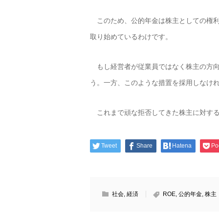
このため、公的年金は株主としての権利
取り始めているわけです。
もし経営者が従業員ではなく株主の方向
う。一方、このような措置を採用しなけ
これまで頑な拒否してきた株主に対する
Tweet
Share
Hatena
Po
社会
,
経済
ROE
,
公的年金
,
株主