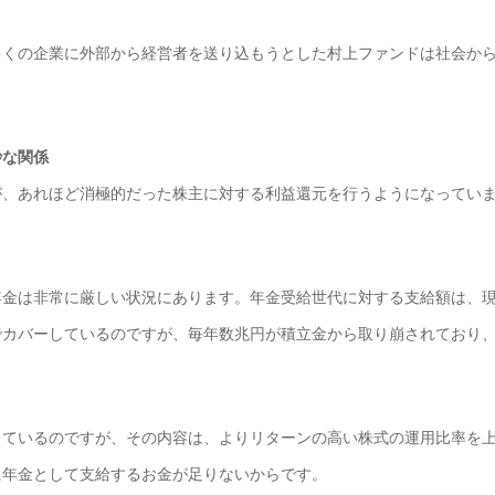
くの企業に外部から経営者を送り込もうとした村上ファンドは社会から
妙な関係
、あれほど消極的だった株主に対する利益還元を行うようになっていま
金は非常に厳しい状況にあります。年金受給世代に対する支給額は、現
カバーしているのですが、毎年数兆円が積立金から取り崩されており、
ているのですが、その内容は、よりリターンの高い株式の運用比率を上
に年金として支給するお金が足りないからです。