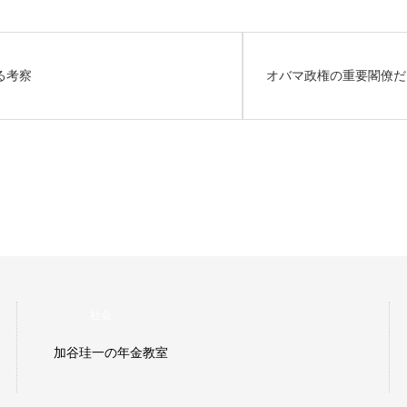
る考察
オバマ政権の重要閣僚だ
経営論
加谷珪一の知っトク経営学