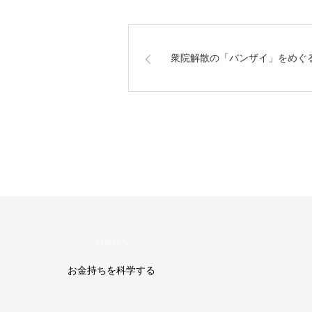
衆院解散の「バンザイ」をめぐ
社会
加谷珪一の年金教室