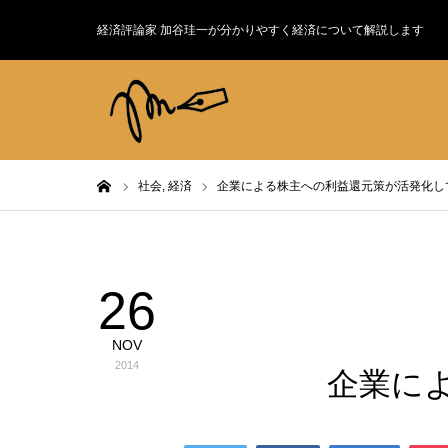
経済評論家 加谷珪一が分かりやすく経済について解説します
ホーム
社会,
経済
企業による株主への利益還元策が活発化し
26
社会
NOV
2014
企業に