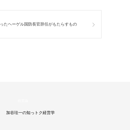
ったヘーゲル国防長官辞任がもたらすもの
投資
加谷珪一の投資教室