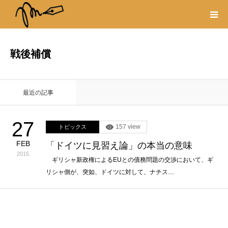
プロフィール
戦後補償
書籍
最近の記事
著作権・リンク
27
157 view
トピックス
取材や出演の依頼
FEB
「ドイツに見習え論」の本当の意味
2015
ギリシャ新政権によるEUとの債務問題の交渉において、ギ
リシャ側が、突如、ドイツに対して、ナチス…