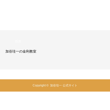
投資
加谷珪一の金利教室
Copyright ©
加谷珪一 公式サイト