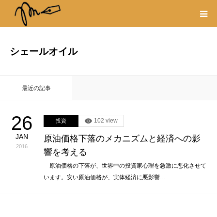
プロフィール
シェールオイル
書籍
最近の記事
著作権・リンク
26
102 view
投資
取材や出演の依頼
JAN
原油価格下落のメカニズムと経済への影
2016
響を考える
原油価格の下落が、世界中の投資家心理を急激に悪化させて
います。安い原油価格が、実体経済に悪影響…