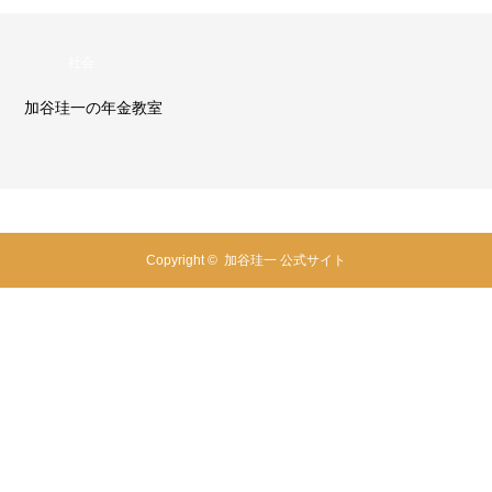
社会
谷珪一の年金教室
加
Copyright ©
加谷珪一 公式サイト