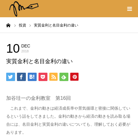
ーム
投資
実質金利と名目金利の違い
プロフィール
書籍
10
DEC
投資
2018
実質金利と名目金利の違い
著作権・リンク
取材や出演の依頼
加谷珪一の金利教室 第16回
これまで、金利の動きは経済成長率や景気循環と密接に関係してい
るという話をしてきました。金利の動きから経済の動きを読み取る場
合には、名目金利と実質金利の違いについても、理解しておく必要が
あります。