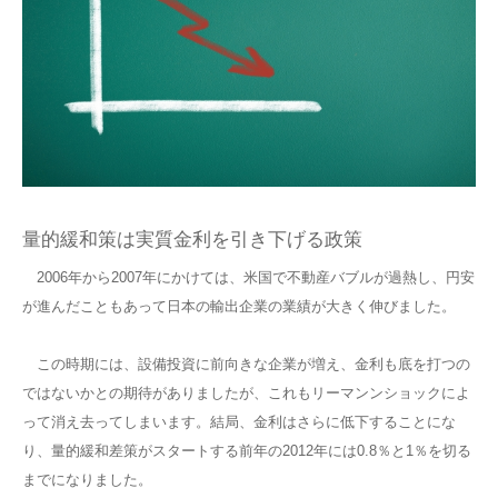
量的緩和策は実質金利を引き下げる政策
2006年から2007年にかけては、米国で不動産バブルが過熱し、円安
が進んだこともあって日本の輸出企業の業績が大きく伸びました。
この時期には、設備投資に前向きな企業が増え、金利も底を打つの
ではないかとの期待がありましたが、これもリーマンンショックによ
って消え去ってしまいます。結局、金利はさらに低下することにな
り、量的緩和差策がスタートする前年の2012年には0.8％と1％を切る
までになりました。