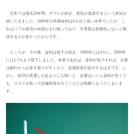
日本では過去25年間、デフレが続き、景気が低迷するという状況が
続いてきました。1990年の長期金利は6％台と高い水準でしたが、こ
れはバブル経済の余韻がまだ残っており、不景気は長期化しないと期
待する人が多かったからです。
ところが、その後、金利は低下が続き、1995年には3％に、2000年
には1.7％まで低下しました。本来であれば、金利が低下すれば、企業
は銀行からお金を借りやすくなり、設備投資が拡大するはずです。し
かし、経済の見通しがあまりにも暗いと、企業はいくら金利が安くて
も、リスクを取って設備投資を行うことには慎重になってしまいま
す。