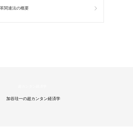
革関連法の概要
超カンタン経済学
加谷珪一の超カンタン経済学
加