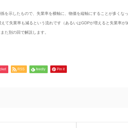
係を示したもので、失業率を横軸に、物価を縦軸にすることが多くな
えて失業率も減るという流れです（あるいはGDPが増えると失業率が
はまた別の回で解説します。
cket
RSS
feedly
Pin it