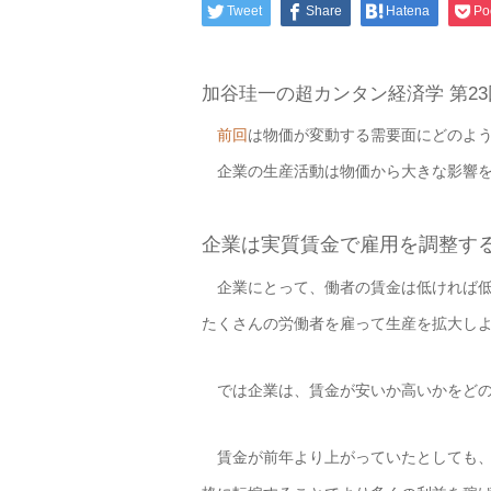
Tweet
Share
Hatena
Po
加谷珪一の超カンタン経済学 第23
前回
は物価が変動する需要面にどのよう
企業の生産活動は物価から大きな影響を
企業は実質賃金で雇用を調整す
企業にとって、働者の賃金は低ければ低
たくさんの労働者を雇って生産を拡大し
では企業は、賃金が安いか高いかをどの
賃金が前年より上がっていたとしても、