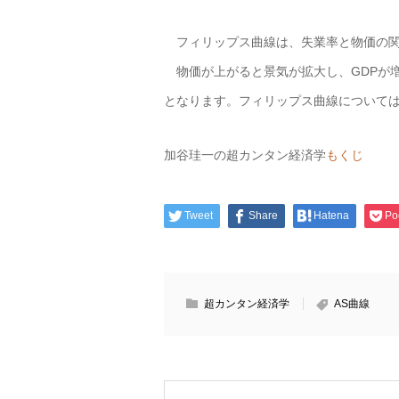
フィリップス曲線は、失業率と物価の関
物価が上がると景気が拡大し、GDPが増
となります。フィリップス曲線について
加谷珪一の超カンタン経済学
もくじ
Tweet
Share
Hatena
Po
超カンタン経済学
AS曲線