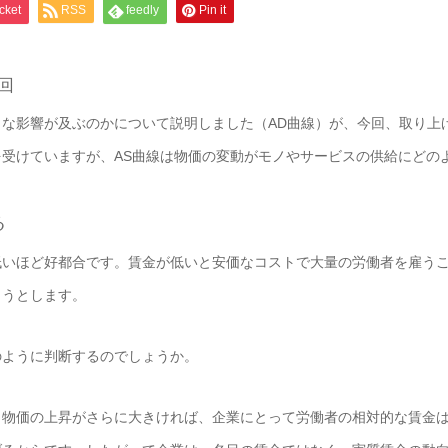
cket
RSS
feedly
Pin it
回
な影響が及ぶのかについて説明しました（AD曲線）が、今回、取り上
受けていますが、AS曲線は物価の変動がモノやサービスの供給にどの
る
いほど好都合です。賃金が低いと安価なコストで大量の労働者を雇うこ
ようとします。
ように判断するのでしょうか。
物価の上昇がさらに大きければ、企業にとって労働者の相対的な賃金は