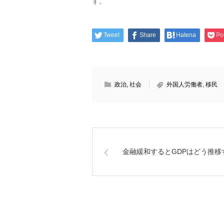
す。
Tweet
Share
Hatena
Po
政治
,
社会
外国人労働者
,
移民
金融緩和するとGDPはどう推移