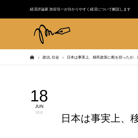
経済評論家 加谷珪一が分かりやすく経済について解説します
ホーム
政治,
社会
日本は事実上、移民政策に舵を切ったが、
18
政治
JUN
2018
日本は事実上、