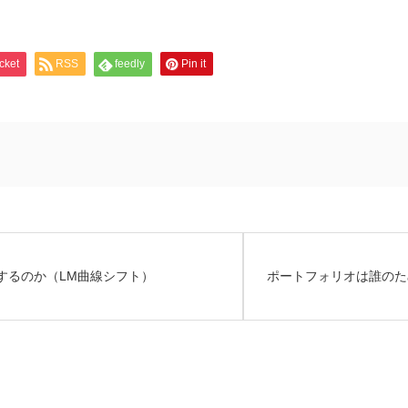
cket
RSS
feedly
Pin it
するのか（LM曲線シフト）
ポートフォリオは誰のた