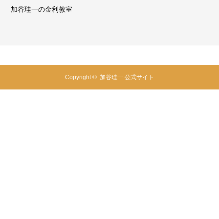
利教室
お金持ちを科
Copyright ©
加谷珪一 公式サイト