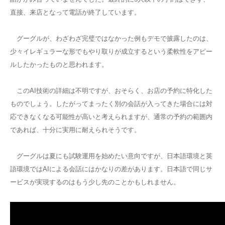
直接、来店となって電話が終了しています。
グーグルが、わざわざ完璧ではなかった例もデモで披露したのは、
少々イレギュラーな形でもやり取りが成立するという柔軟性をアピー
ルしたかったものと思われます。
このAI技術の詳細は不明ですが、おそらく、お店の予約に特化した
ものでしょう。したがってまったく別の会話が入ってきた場合には対
応できなくなる可能性が高いと考えられますが、通常の予約の範囲内
であれば、十分に実用に耐えられそうです。
グーグルは夏にも試験運用を始めたい意向ですが、日本語環境と英
語環境ではAIによる会話にはかなりの差があります。日本語で同じサ
ービスが実現するのはもう少し先のことかもしれません。