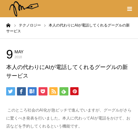
ーム
テクノロジー
本人の代わりにAIが電話してくれるグーグルの新
プロフィール
サービス
書籍
9
MAY
テクノロジー
2018
著作権・リンク
本人の代わりにAIが電話してくれるグーグルの新
サービス
取材や出演の依頼
このところ社会のAI化が急ピッチで進んでいますが、グーグルがさら
に驚くべき発表を行いました。本人に代わってAIが電話をかけて、お
店などを予約してくれるという機能です。