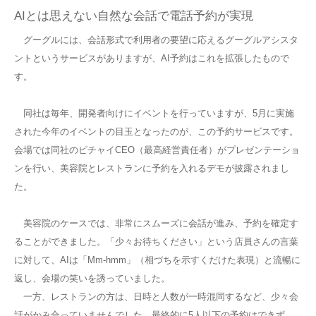
AIとは思えない自然な会話で電話予約が実現
グーグルには、会話形式で利用者の要望に応えるグーグルアシスタ
ントというサービスがありますが、AI予約はこれを拡張したもので
す。
同社は毎年、開発者向けにイベントを行っていますが、5月に実施
された今年のイベントの目玉となったのが、この予約サービスです。
会場では同社のピチャイCEO（最高経営責任者）がプレゼンテーショ
ンを行い、美容院とレストランに予約を入れるデモが披露されまし
た。
美容院のケースでは、非常にスムーズに会話が進み、予約を確定す
ることができました。「少々お待ちください」という店員さんの言葉
に対して、AIは「Mm-hmm」（相づちを示すくだけた表現）と流暢に
返し、会場の笑いを誘っていました。
一方、レストランの方は、日時と人数が一時混同するなど、少々会
話がかみ合っていませんでした。最終的に5人以下の予約はできず、