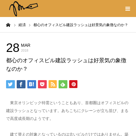
ーム
経済
都心のオフィスビル建設ラッシュは好景気の象徴なのか？
プロフィール
書籍
28
MAR
経済
2018
都心のオフィスビル建設ラッシュは好景気の象徴
著作権・リンク
なのか？
取材や出演の依頼
東京オリンピック特需ということもあり、首都圏はオフィスビルの
建設ラッシュとなっています。あちこちにクレーンが立ち並び、まる
で高度成長期のようです。
建て替えの対象となっているのは古いビルだけではありません。築