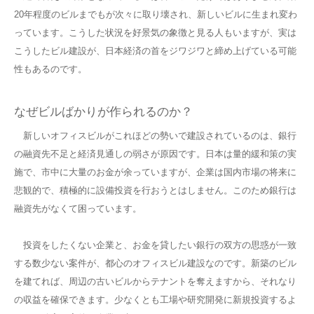
20年程度のビルまでもが次々に取り壊され、新しいビルに生まれ変わ
っています。こうした状況を好景気の象徴と見る人もいますが、実は
こうしたビル建設が、日本経済の首をジワジワと締め上げている可能
性もあるのです。
なぜビルばかりが作られるのか？
新しいオフィスビルがこれほどの勢いで建設されているのは、銀行
の融資先不足と経済見通しの弱さが原因です。日本は量的緩和策の実
施で、市中に大量のお金が余っていますが、企業は国内市場の将来に
悲観的で、積極的に設備投資を行おうとはしません。このため銀行は
融資先がなくて困っています。
投資をしたくない企業と、お金を貸したい銀行の双方の思惑が一致
する数少ない案件が、都心のオフィスビル建設なのです。新築のビル
を建てれば、周辺の古いビルからテナントを奪えますから、それなり
の収益を確保できます。少なくとも工場や研究開発に新規投資するよ