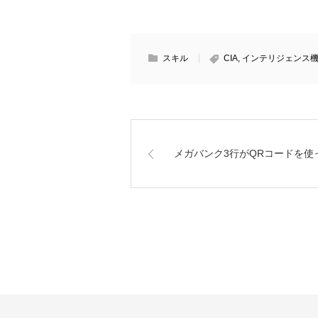
スキル
CIA
,
インテリジェンス
メガバンク3行がQRコードを