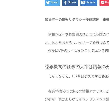
Tweet
Share
Hatena
Po
加谷珪一の情報リテラシー基礎講座 第6
情報を扱うプロ集団のひとつに各国のイン
と、おどろおどろしいイメージを持つの
確かにCIAのようなインテリジェンス
諜報機関の仕事の大半は情報の
しかしながら、CIAをはじめとする各
各諜報機関には多くの情報アナリストが
分析が、実はあらゆるインテリジェンス