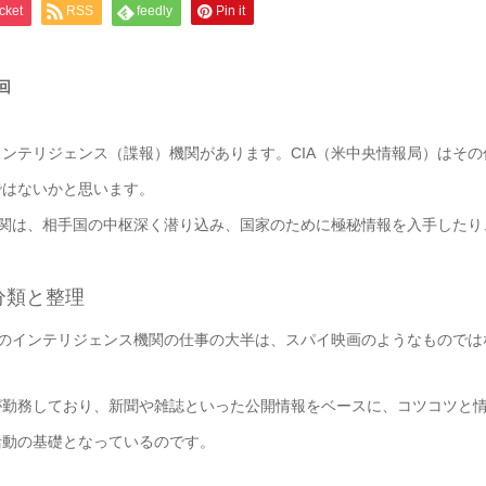
cket
RSS
feedly
Pin it
回
テリジェンス（諜報）機関があります。CIA（米中央情報局）はその代
ではないかと思います。
機関は、相手国の中枢深く潜り込み、国家のために極秘情報を入手したり
分類と整理
国のインテリジェンス機関の仕事の大半は、スパイ映画のようなものでは
勤務しており、新聞や雑誌といった公開情報をベースに、コツコツと情
活動の基礎となっているのです。