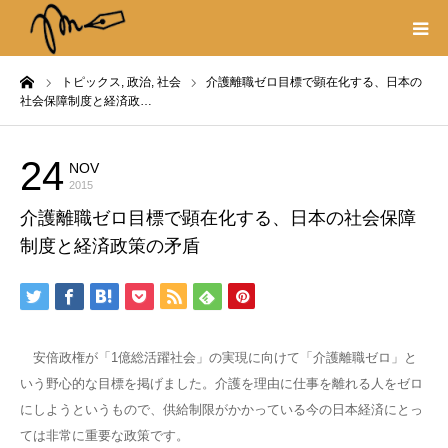
ーム
トピックス,
政治,
社会
介護離職ゼロ目標で顕在化する、日本の
プロフィール
社会保障制度と経済政…
書籍
24
NOV
トピックス
2015
著作権・リンク
介護離職ゼロ目標で顕在化する、日本の社会保障
制度と経済政策の矛盾
取材や出演の依頼
安倍政権が「1億総活躍社会」の実現に向けて「介護離職ゼロ」と
いう野心的な目標を掲げました。介護を理由に仕事を離れる人をゼロ
にしようというもので、供給制限がかかっている今の日本経済にとっ
ては非常に重要な政策です。