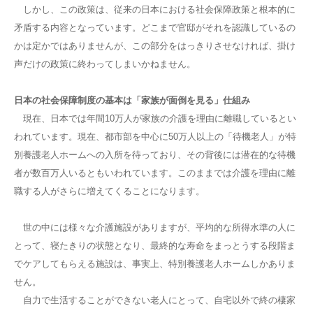
しかし、この政策は、従来の日本における社会保障政策と根本的に
矛盾する内容となっています。どこまで官邸がそれを認識しているの
かは定かではありませんが、この部分をはっきりさせなければ、掛け
声だけの政策に終わってしまいかねません。
日本の社会保障制度の基本は「家族が面倒を見る」仕組み
現在、日本では年間10万人が家族の介護を理由に離職しているとい
われています。現在、都市部を中心に50万人以上の「待機老人」が特
別養護老人ホームへの入所を待っており、その背後には潜在的な待機
者が数百万人いるともいわれています。このままでは介護を理由に離
職する人がさらに増えてくることになります。
世の中には様々な介護施設がありますが、平均的な所得水準の人に
とって、寝たきりの状態となり、最終的な寿命をまっとうする段階ま
でケアしてもらえる施設は、事実上、特別養護老人ホームしかありま
せん。
自力で生活することができない老人にとって、自宅以外で終の棲家