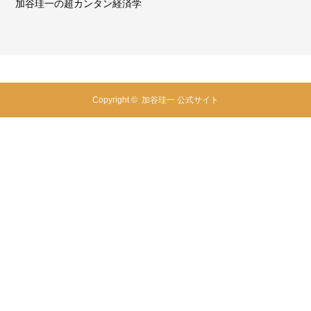
加谷珪一の超カンタン経済学
Copyright ©
加谷珪一 公式サイト