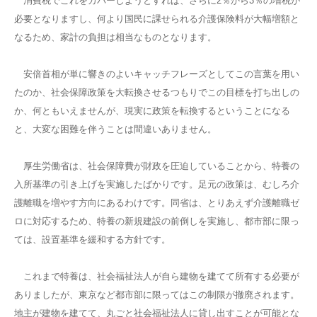
消費税でこれをカバーしようとすれば、さらに2％から3％の増税が
必要となりますし、何より国民に課せられる介護保険料が大幅増額と
なるため、家計の負担は相当なものとなります。
安倍首相が単に響きのよいキャッチフレーズとしてこの言葉を用い
たのか、社会保障政策を大転換させるつもりでこの目標を打ち出しの
か、何ともいえませんが、現実に政策を転換するということになる
と、大変な困難を伴うことは間違いありません。
厚生労働省は、社会保障費が財政を圧迫していることから、特養の
入所基準の引き上げを実施したばかりです。足元の政策は、むしろ介
護離職を増やす方向にあるわけです。同省は、とりあえず介護離職ゼ
ロに対応するため、特養の新規建設の前倒しを実施し、都市部に限っ
ては、設置基準を緩和する方針です。
これまで特養は、社会福祉法人が自ら建物を建てて所有する必要が
ありましたが、東京など都市部に限ってはこの制限が撤廃されます。
地主が建物を建てて、丸ごと社会福祉法人に貸し出すことが可能とな