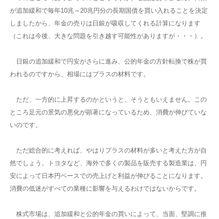
が追加緩和で毎年10兆～20兆円分の長期国債を買い入れることを決定
しましたから、年金の売りは日銀が吸収してくれる計算になります
（これは今後、大きな問題を引き越す可能性がありますが・・・）。
日銀の追加緩和で円安がさらに進み、公的年金の方針転換で株が買
われるのですから、相場にはプラスの材料です。
ただ、一方的に上昇するのかというと、そうともいえません。この
ところ足元の景気の悪化が顕著になっているため、消費が伸びていな
いのです。
ただ総合的に考えれば、やはりプラスの材料が多いと考えた方が自
然でしょう。トヨタなど、海外で多くの製品を販売する製造業は、円
安によって日本円ベースでの売上げと利益が伸びることになります。
消費の低迷がすべての業種に影響を与えるわけではないからです。
株式市場は、追加緩和と公的年金の買いによって、当面、堅調に推