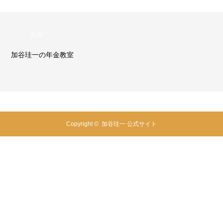
社会
加谷珪一の年金教室
Copyright ©
加谷珪一 公式サイト