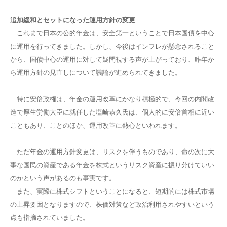
追加緩和とセットになった運用方針の変更
これまで日本の公的年金は、安全第一ということで日本国債を中心
に運用を行ってきました。しかし、今後はインフレが懸念されること
から、国債中心の運用に対して疑問視する声が上がっており、昨年か
ら運用方針の見直しについて議論が進められてきました。
特に安倍政権は、年金の運用改革にかなり積極的で、今回の内閣改
造で厚生労働大臣に就任した塩崎恭久氏は、個人的に安倍首相に近い
こともあり、ことのほか、運用改革に熱心といわれます。
ただ年金の運用方針変更は、リスクを伴うものであり、命の次に大
事な国民の資産である年金を株式というリスク資産に振り分けていい
のかという声があるのも事実です。
また、実際に株式シフトということになると、短期的には株式市場
の上昇要因となりますので、株価対策など政治利用されやすいという
点も指摘されていました。