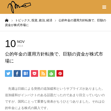
ーム
トピックス,
投資,
政治,
経済
公的年金の運用方針転換で、巨額の
プロフィール
資金が株式市場に
書籍
10
NOV
トピックス
2014
著作権・リンク
公的年金の運用方針転換で、巨額の資金が株式市
場に
取材や出演の依頼
先週は日銀による突然の追加緩和というサプライズがありました。
追加緩和がインパクトのある話題だったのであまり目立っていないの
ですが、国民にとって重要な発表がもうひとつありました。それは公
的年金による株式の購入です。